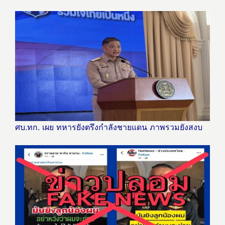
ศบ.ทก. เผย ทหารยังตรึงกำลังชายแดน ภาพรวมยังสงบ