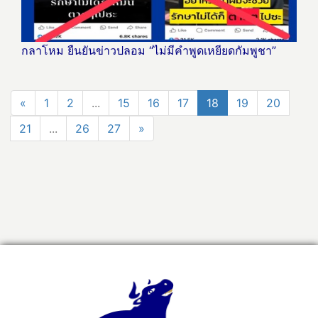
กลาโหม ยืนยันข่าวปลอม “ไม่มีคำพูดเหยียดกัมพูชา”
«
1
2
...
15
16
17
18
19
20
21
...
26
27
»