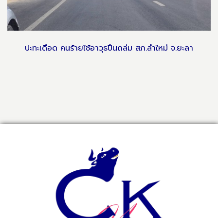
ปะทะเดือด คนร้ายใช้อาวุธปืนถล่ม สภ.ลำใหม่ จ.ยะลา