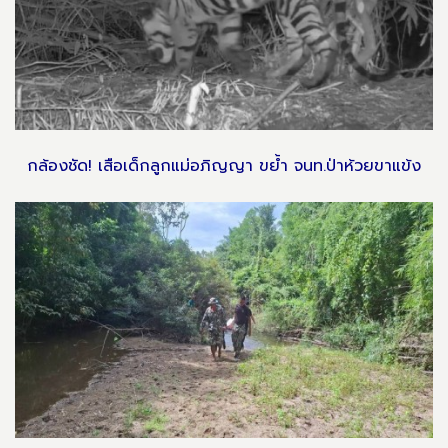
กล้องชัด! เสือเด็กลูกแม่อภิญญา ขย้ำ จนท.ป่าห้วยขาแข้ง