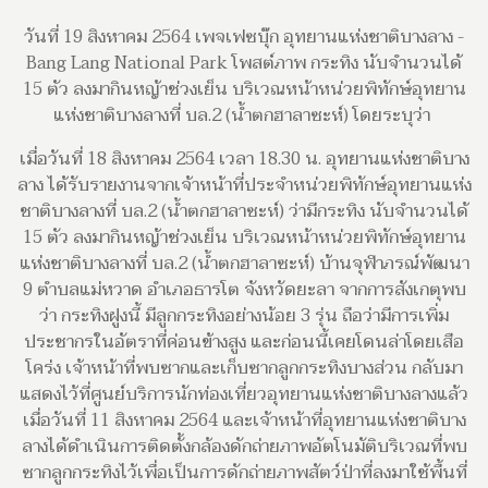
วันที่ 19 สิงหาคม 2564 เพจเฟซบุ๊ก อุทยานแห่งชาติบางลาง -
Bang Lang National Park โพสต์ภาพ กระทิง นับจำนวนได้
15 ตัว ลงมากินหญ้าช่วงเย็น บริเวณหน้าหน่วยพิทักษ์อุทยาน
แห่งชาติบางลางที่ บล.2 (น้ำตกฮาลาซะห์) โดยระบุว่า
เมื่อวันที่ 18 สิงหาคม 2564 เวลา 18.30 น. อุทยานแห่งชาติบาง
ลาง ได้รับรายงานจากเจ้าหน้าที่ประจำหน่วยพิทักษ์อุทยานแห่ง
ชาติบางลางที่ บล.2 (น้ำตกฮาลาซะห์) ว่ามีกระทิง นับจำนวนได้
15 ตัว ลงมากินหญ้าช่วงเย็น บริเวณหน้าหน่วยพิทักษ์อุทยาน
แห่งชาติบางลางที่ บล.2 (น้ำตกฮาลาซะห์) บ้านจุฬาภรณ์พัฒนา
9 ตำบลแม่หวาด อำเภอธารโต จังหวัดยะลา จากการสังเกตุพบ
ว่า กระทิงฝูงนี้ มีลูกกระทิงอย่างน้อย 3 รุ่น ถือว่ามีการเพิ่ม
ประชากรในอัตราที่ค่อนข้างสูง และก่อนนี้เคยโดนล่าโดยเสือ
โคร่ง เจ้าหน้าที่พบซากและเก็บซากลูกกระทิงบางส่วน กลับมา
แสดงไว้ที่ศูนย์บริการนักท่องเที่ยวอุทยานแห่งชาติบางลางแล้ว
เมื่อวันที่ 11 สิงหาคม 2564 และเจ้าหน้าที่อุทยานแห่งชาติบาง
ลางได้ดำเนินการติดตั้งกล้องดักถ่ายภาพอัตโนมัติบริเวณที่พบ
ซากลูกกระทิงไว้เพื่อเป็นการดักถ่ายภาพสัตว์ป่าที่ลงมาใช้พื้นที่