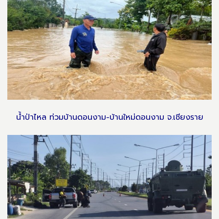
น้ำป่าไหล ท่วมบ้านดอนงาม-บ้านใหม่ดอนงาม จ.เชียงราย