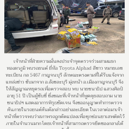
เจ้าหน้าที่ฝ่ายความมั่นคงประจำจุดตรวจร่วมสามแยก
ทองผาภูมิ พบรถยนต์ ยี่ห้อ Toyota Alphad สีขาว หมายเลข
ทะเบียน กล 5467 กาญจนบุรี ลักษณะตรงตามที่ได้รับแจ้งจาก
แหล่งข่าว ขับมาจาก อ.สังขละบุรี มุ่งหน้า อ.เมืองกาญจนบุรี จึง
ให้สัญญาณหยุดรถเพื่อตรวจสอบ พบ นายชนาธิป แสวงศิลป์
อายุ 51 ปี เป็นผู้ขับขี่ ซึ่งขณะที่เจ้าหน้าที่พูดคุยสอบถาม นาย
ชนาธิปฯ แสดงอาการพิรุธชัดเจน จึงขออนุญาตทำการตรวจ
ค้นภายในรถยนต์คันดังกล่าวอย่างละเอียด ในเวลาต่อมาเจ้า
หน้าที่ตรวจพบว่าสภาพรถถูกดัดแปลงเพื่อซุกซ่อนยาเสพติดไว้
ภายในจำนวนมาก โดยเจ้าหน้าที่สามารถตรวจยึดของกลางได้