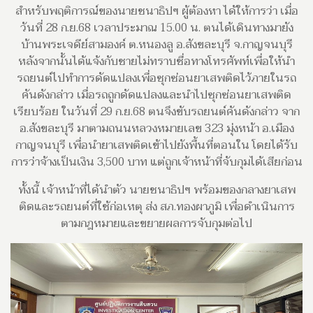
สำหรับพฤติการณ์ของนายชนาธิปฯ ผู้ต้องหา ได้ให้การว่า เมื่อ
วันที่ 28 ก.ย.68 เวลาประมาณ 15.00 น. ตนได้เดินทางมายัง
บ้านพระเจดีย์สามองค์ ต.หนองลู อ.สังขละบุรี จ.กาญจนบุรี
หลังจากนั้นได้แจ้งกับชายไม่ทราบชื่อทางโทรศัพท์เพื่อให้นำ
รถยนต์ไปทำการดัดแปลงเพื่อซุกซ่อนยาเสพติดไว้ภายในรถ
คันดังกล่าว เมื่อรถถูกดัดแปลงและนำไปซุกซ่อนยาเสพติด
เรียบร้อย ในวันที่ 29 ก.ย.68 ตนจึงขับรถยนต์คันดังกล่าว จาก
อ.สังขละบุรี มาตามถนนหลวงหมายเลข 323 มุ่งหน้า อ.เมือง
กาญจนบุรี เพื่อนำยาเสพติดเข้าไปยังพื้นที่ตอนใน โดยได้รับ
การว่าจ้างเป็นเงิน 3,500 บาท แต่ถูกเจ้าหน้าที่จับกุมได้เสียก่อน
ทั้งนี้ เจ้าหน้าที่ได้นำตัว นายชนาธิปฯ พร้อมของกลางยาเสพ
ติดและรถยนต์ที่ใช้ก่อเหตุ ส่ง สภ.ทองผาภูมิ เพื่อดำเนินการ
ตามกฎหมายและขยายผลการจับกุมต่อไป