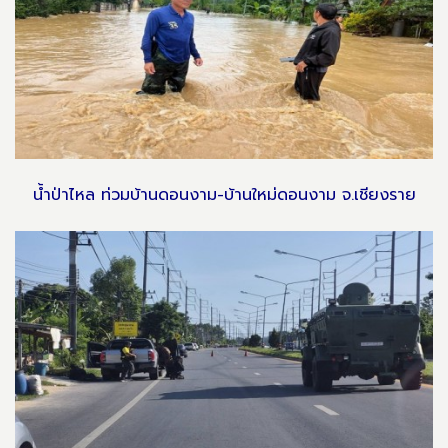
น้ำป่าไหล ท่วมบ้านดอนงาม-บ้านใหม่ดอนงาม จ.เชียงราย