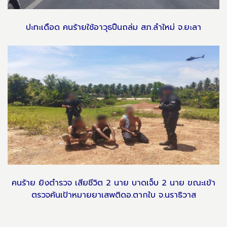
ปะทะเดือด คนร้ายใช้อาวุธปืนถล่ม สภ.ลำใหม่ จ.ยะลา
คนร้าย ยิงตำรวจ เสียชีวิต 2 นาย บาดเจ็บ 2 นาย ขณะเข้า
ตรวจค้นเป้าหมายยาเสพติดอ.ตากใบ จ.นราธิวาส