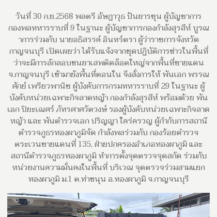
วันที่ 30 ก.ย.2568 พลตรี อัษฎาวุธ ปันยารชุน ผู้บัญชาการ
กองพลทหารราบที่ 9 ในฐานะ ผู้บัญชาการกองกำลังสุรสีห์ บูรณ
าการร่วมกับ นายอธิสรรค์ อินทร์ตรา ผู้ว่าราชการจังหวัด
กาญจนบุรี เปิดเผยว่า ได้รับแจ้งจากชุดปฏิบัติการข่าวในพื้นที่
ว่าจะมีการลักลอบขนยาเสพติดล็อตใหญ่จากพื้นที่ชายแดน
จ.กาญจนบุรี เข้ามายังพื้นที่ตอนใน จึงสั่งการให้ พันเอก พรรณ
ศักย์ เพรียวพานิช ผู้บังคับการกรมทหารราบที่ 29 ในฐานะ ผู้
บังคับหน่วยเฉพาะกิจลาดหญ้า กองกำลังสุรสีห์ พร้อมด้วย พัน
เอก ปิยะเณศร์ ภัทรศาศวัตวงษ์ รองผู้บังคับหน่วยเฉพาะกิจลาด
หญ้า และ พันตำรวจเอก ปริญญา ใคร่ครวญ ผู้กำกับการสถานี
ตำรวจภูธรทองผาภูมิจัด กำลังพลร่วมกับ กองร้อยตำรวจ
ตระเวนชายแดนที่ 135, ฝ่ายปกครองอำเภอทองผาภูมิ และ
สถานีตำรวจภูธรทองผาภูมิ ทำการตั้งจุดตรวจจุดสกัด ร่วมกับ
หน่วยงานความมั่นคงในพื้นที่ บริเวณ จุดตรวจร่วมสามแยก
ทองผาภูมิ ม.1 ต.ท่าขนุน อ.ทองผาภูมิ จ.กาญจนบุรี