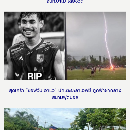
จนท.ป่าไม้ เสียชีวิต
สุดเศร้า “ซอฟวัน อาแว” นักเตะยะลาเอฟซี ถูกฟ้าผ่ากลาง
สนามฟุตบอล