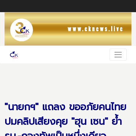
"นายกฯ" แถลง ขออภัยคนไทย
ปมคลิปเสียงคุย "ฮุน เซน" ย้ำ