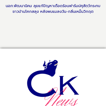
​นอภ.พัฒนานิคม ลุยแก้ปัญหาเดือดร้อนฟาร์มปศุสัตว์กระทบ
ชาวบ้านโคกสลุง หลังพบแมลงวัน-กลิ่นเหม็นวิกฤต