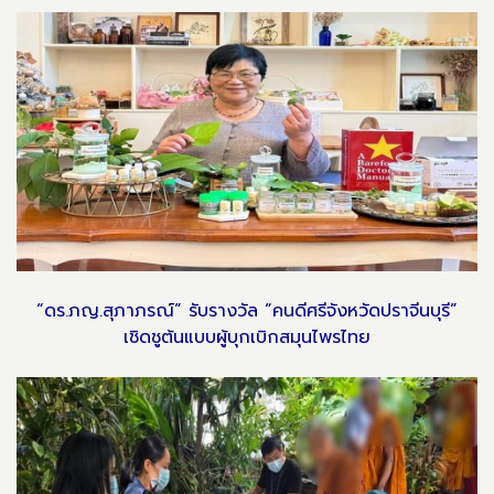
“ดร.ภญ.สุภาภรณ์” รับรางวัล “คนดีศรีจังหวัดปราจีนบุรี”
เชิดชูต้นแบบผู้บุกเบิกสมุนไพรไทย