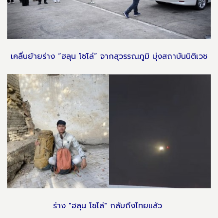
เคลื่นย้ายร่าง “ฮลุน โซโล่” จากสุวรรณภูมิ มุ่งสถาบันนิติเวช
ร่าง "ฮลุน โซโล่" กลับถึงไทยแล้ว