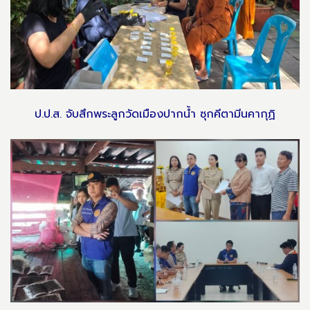
ป.ป.ส. จับสึกพระลูกวัดเมืองปากน้ำ ซุกคีตามีนคากุฏิ