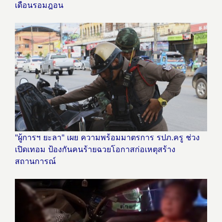
เดือนรอมฎอน
"ผู้การฯ ยะลา" เผย ความพร้อมมาตรการ รปภ.ครู ช่วง
เปิดเทอม ป้องกันคนร้ายฉวยโอกาสก่อเหตุสร้าง
สถานการณ์